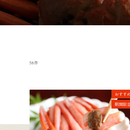
58件
おすす
期間限