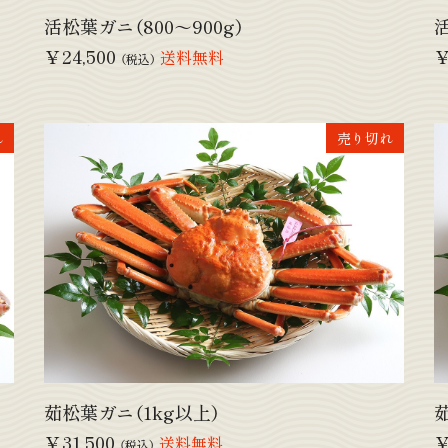
活松葉ガニ（800～900g）
活
￥24,500
￥
送料無料
（税込）
れ
売り切れ
茹松葉ガニ（1kg以上）
茹
￥31,500
￥
送料無料
（税込）