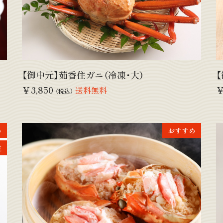
【御中元】茹香住ガニ（冷凍・大）
￥3,850
￥
送料無料
（税込）
め
おすすめ
定