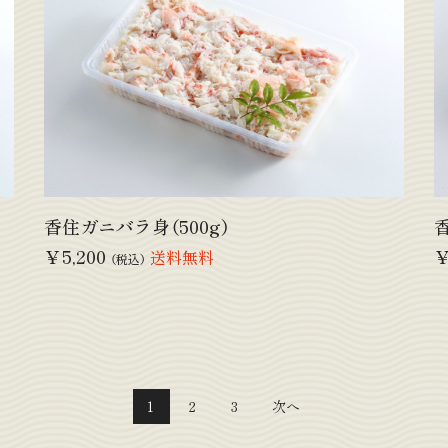
香住ガニバラ身（500g）
￥5,200
￥
送料無料
（税込）
1
2
3
次へ