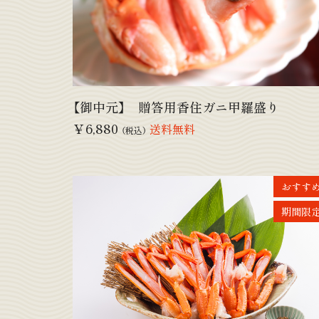
【御中元】 贈答用香住ガニ甲羅盛り
￥6,880
送料無料
（税込）
おすす
期間限