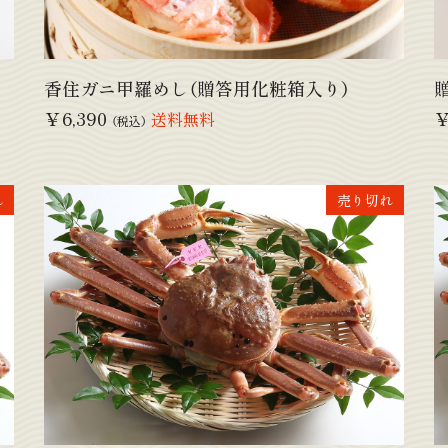
香住ガニ甲羅めし（贈答用化粧箱入り）
￥6,390
￥
送料無料
（税込）
れ
売り切れ