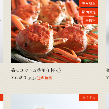
売り切れ
期間限定
季節物
茹セコガニお徳用（6杯入）
￥6,499
￥
送料無料
（税込）
め
おすすめ